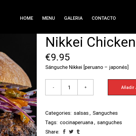
HOME
MENU
GALERIA
CONTACTO
Nikkei Chicke
€
9.95
Sánguche Nikkei [peruano – japonés]
Añadir 
Categories:
salsas
,
Sanguches
Tags:
cocinaperuana
,
sanguches
Share: