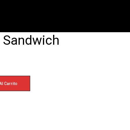
Cart
0
n Sandwich
Al Carrito