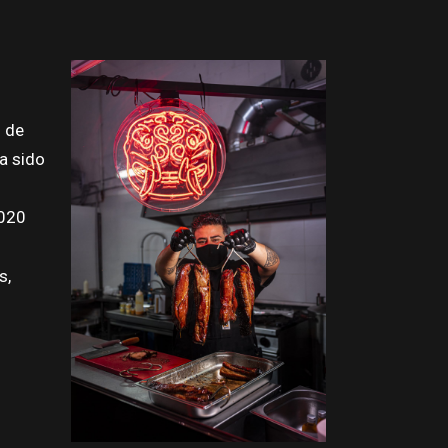
o de
ha sido
2020
s,